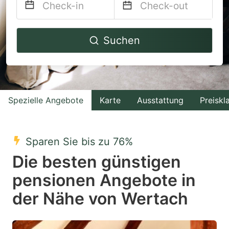
Navigate
Navigate
Suchen
forward
backward
to
to
interact
interact
with
with
Spezielle Angebote
Karte
Ausstattung
Preiskl
the
the
calendar
calendar
and
and
Sparen Sie bis zu 76%
select
select
Die besten günstigen
a
a
pensionen Angebote in
date.
date.
der Nähe von Wertach
Press
Press
the
the
question
question