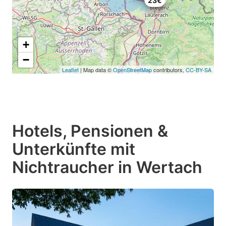
23€
+
−
Leaflet
| Map data ©
OpenStreetMap
contributors,
CC-BY-SA
Hotels, Pensionen &
Unterkünfte mit
Nichtraucher in Wertach