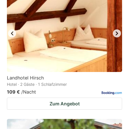
mark
mark
key
key
to
to
get
get
the
the
keyboard
keyboard
shortcuts
shortcuts
for
for
changing
changing
Landhotel Hirsch
dates.
dates.
Hotel · 2 Gäste · 1 Schlafzimmer
109 €
/Nacht
Zum Angebot