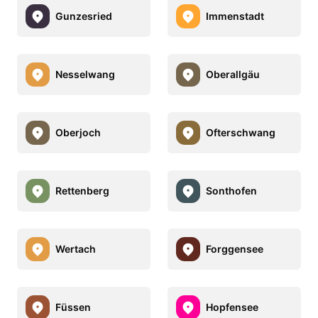
Gunzesried
Immenstadt
Nesselwang
Oberallgäu
Oberjoch
Ofterschwang
Rettenberg
Sonthofen
Wertach
Forggensee
Füssen
Hopfensee