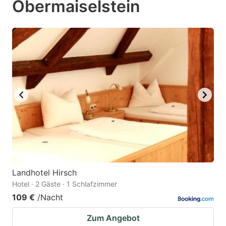
Obermaiselstein
question
question
mark
mark
key
key
to
to
get
get
the
the
keyboard
keyboard
shortcuts
shortcuts
for
for
changing
changing
dates.
dates.
Landhotel Hirsch
Hotel · 2 Gäste · 1 Schlafzimmer
109 €
/Nacht
Zum Angebot