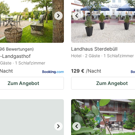
Landhaus Sterdebüll
96
Bewertungen
)
s-Landgasthof
Hotel · 2 Gäste · 1 Schlafzimmer
2 Gäste · 1 Schlafzimmer
/Nacht
129 €
/Nacht
Zum Angebot
Zum Angebot