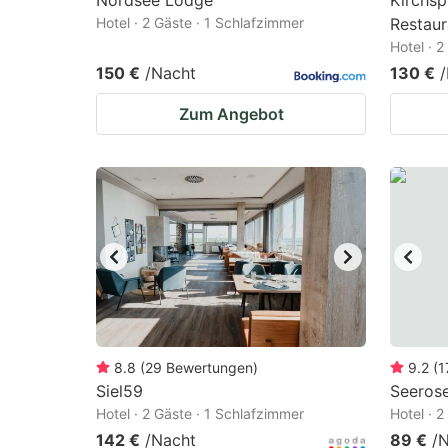
Nordsee Lodge
Kirchsp
Hotel · 2 Gäste · 1 Schlafzimmer
Restaur
Hotel · 
150 €
/Nacht
130 €
Zum Angebot
8.8
(
29
Bewertungen
)
9.2
(
1
Siel59
Seeros
Hotel · 2 Gäste · 1 Schlafzimmer
Hotel · 
142 €
/Nacht
89 €
/