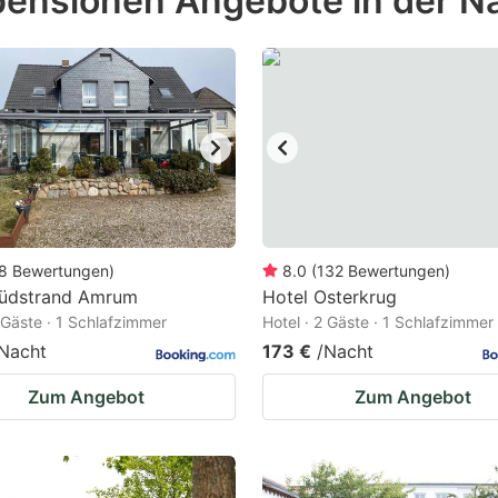
pensionen Angebote in der N
estion
ark
ey
t
e
eyboard
ortcuts
8
Bewertungen
)
8.0
(
132
Bewertungen
)
Südstrand Amrum
r
Hotel Osterkrug
2 Gäste · 1 Schlafzimmer
Hotel · 2 Gäste · 1 Schlafzimmer
hanging
Nacht
173 €
/Nacht
tes.
Zum Angebot
Zum Angebot