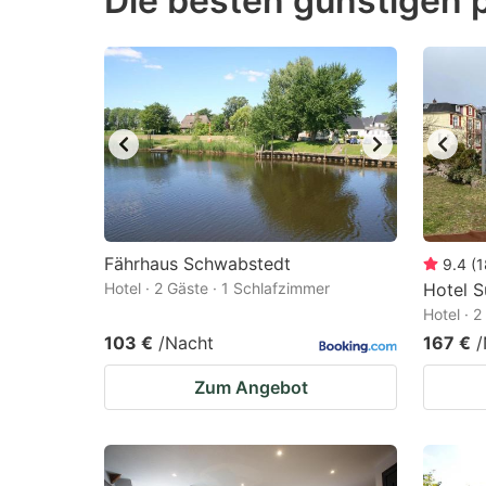
Die besten günstigen 
question
qu
mark
m
key
k
to
to
get
ge
the
th
keyboard
k
shortcuts
sh
Fährhaus Schwabstedt
9.4
(
1
Hotel · 2 Gäste · 1 Schlafzimmer
for
Hotel 
fo
Hotel · 
changing
c
103 €
/Nacht
167 €
/
dates.
da
Zum Angebot