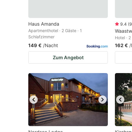
Haus Amanda
9.4
(
9
Apartmenthotel · 2 Gäste · 1
Waastw
Schlafzimmer
Hotel · 
149 €
/Nacht
162 €
/
Zum Angebot