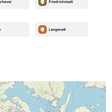
rhever
Friedrichstadt
e
Langeneß