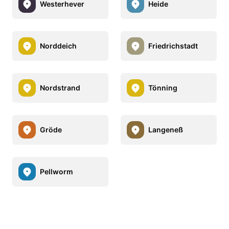
Westerhever
Heide
Norddeich
Friedrichstadt
Nordstrand
Tönning
Gröde
Langeneß
Pellworm