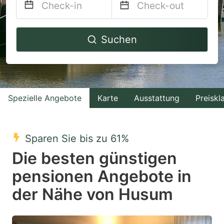
Navigate
Navigate
Suchen
forward
backward
to
to
interact
interact
with
with
Spezielle Angebote
Karte
Ausstattung
Preiskl
the
the
calendar
calendar
and
and
Sparen Sie bis zu 61%
select
select
Die besten günstigen
a
a
pensionen Angebote in
date.
date.
der Nähe von Husum
Press
Press
the
the
question
question