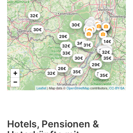
32€
30€
30€
29€
14€
34€
31€
32€
35€
35€
35€
35€
32€
32€
19€
33€
30€
35€
35€
29€
26€
26€
35€
+
32€
30€
35€
−
Leaflet
| Map data ©
OpenStreetMap
contributors,
CC-BY-SA
Hotels, Pensionen &