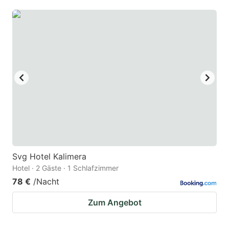
question
question
mark
mark
key
key
to
to
get
get
the
the
keyboard
keyboard
shortcuts
shortcuts
for
for
changing
changing
Svg Hotel Kalimera
dates.
dates.
Hotel · 2 Gäste · 1 Schlafzimmer
78 €
/Nacht
Zum Angebot