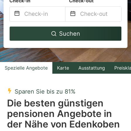
Check-in
Check-out
Navigate
Navigate
Suchen
forward
backward
to
to
interact
interact
with
with
Spezielle Angebote
Karte
Ausstattung
Preiskl
the
the
calendar
calendar
and
and
Sparen Sie bis zu 81%
select
select
Die besten günstigen
a
a
pensionen Angebote in
date.
date.
der Nähe von Edenkoben
Press
Press
the
the