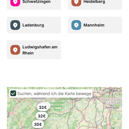
Schwetzingen
Heidelberg
Ladenburg
Mannheim
Ludwigshafen am
Rhein
Suchen, während ich die Karte bewege
35€
32€
32€
35€