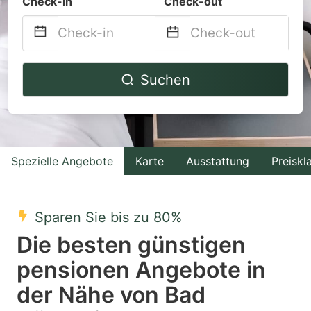
Check-in
Check-out
Navigate
Navigate
Suchen
forward
backward
to
to
interact
interact
with
with
Spezielle Angebote
Karte
Ausstattung
Preiskl
the
the
calendar
calendar
and
and
Sparen Sie bis zu 80%
select
select
Die besten günstigen
a
a
pensionen Angebote in
date.
date.
der Nähe von Bad
Press
Press
the
the