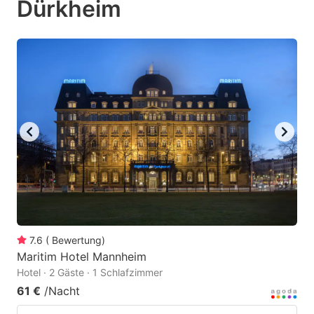
Dürkheim
question
question
mark
mark
key
key
to
to
get
get
the
the
keyboard
keyboard
shortcuts
shortcuts
for
for
changing
changing
dates.
dates.
7.6
(
Bewertung
)
Maritim Hotel Mannheim
Hotel · 2 Gäste · 1 Schlafzimmer
61 €
/Nacht