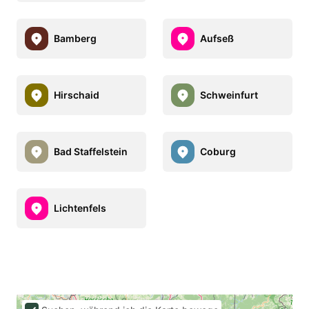
Bamberg
Aufseß
Hirschaid
Schweinfurt
Bad Staffelstein
Coburg
Lichtenfels