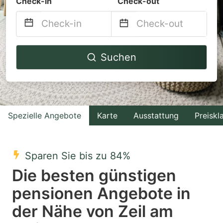
Check-in
Check-out
Navigate
Navigate
Suchen
forward
backward
to
to
interact
interact
with
with
Spezielle Angebote
Karte
Ausstattung
Preiskl
the
the
calendar
calendar
and
and
Sparen Sie bis zu 84%
select
select
Die besten günstigen
a
a
pensionen Angebote in
date.
date.
der Nähe von Zeil am
Press
Press
the
the