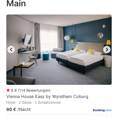
Main
question
question
mark
mark
key
key
to
to
get
get
the
the
keyboard
keyboard
shortcuts
shortcuts
for
for
changing
changing
dates.
dates.
8.8
(
114
Bewertungen
)
Vienna House Easy by Wyndham Coburg
Hotel · 2 Gäste · 1 Schlafzimmer
90 €
/Nacht