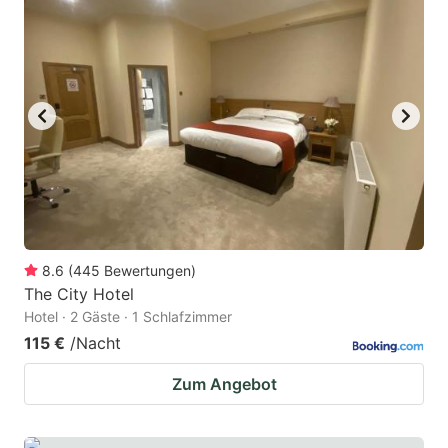
mark
mark
key
key
to
to
get
get
the
the
keyboard
keyboard
shortcuts
shortcuts
for
for
changing
changing
8.6
(
445
Bewertungen
)
dates.
dates.
The City Hotel
Hotel · 2 Gäste · 1 Schlafzimmer
115 €
/Nacht
Zum Angebot