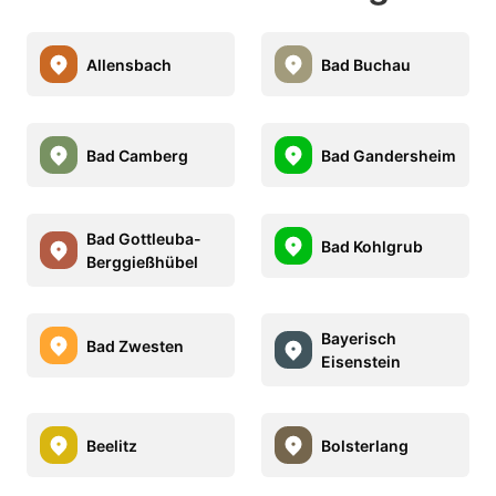
Allensbach
Bad Buchau
Bad Camberg
Bad Gandersheim
Bad Gottleuba-
Bad Kohlgrub
Berggießhübel
Bayerisch
Bad Zwesten
Eisenstein
Beelitz
Bolsterlang