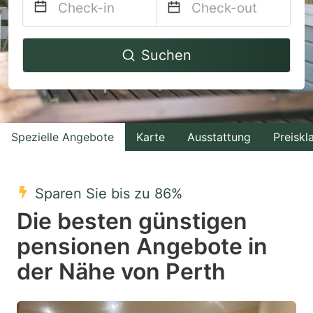
Navigate
Navigate
Suchen
forward
backward
to
to
interact
interact
with
with
Spezielle Angebote
Karte
Ausstattung
Preiskl
the
the
calendar
calendar
and
and
Sparen Sie bis zu 86%
select
select
Die besten günstigen
a
a
pensionen Angebote in
date.
date.
der Nähe von Perth
Press
Press
the
the
question
question