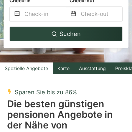
Check-in
Check-out
Navigate
Navigate
Suchen
forward
backward
to
to
interact
interact
with
with
Spezielle Angebote
Karte
Ausstattung
Preiskl
the
the
calendar
calendar
and
and
Sparen Sie bis zu 86%
select
select
Die besten günstigen
a
a
pensionen Angebote in
date.
date.
der Nähe von
Press
Press
the
the