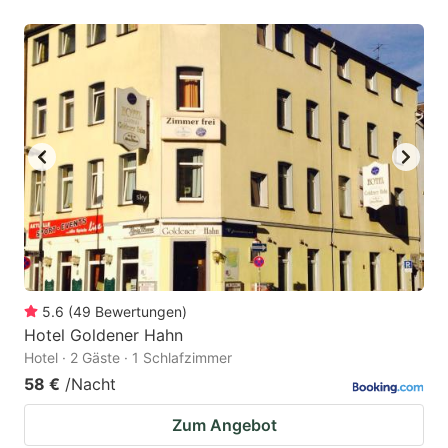
5.6
(
49
Bewertungen
)
Hotel Goldener Hahn
Hotel · 2 Gäste · 1 Schlafzimmer
58 €
/Nacht
Zum Angebot