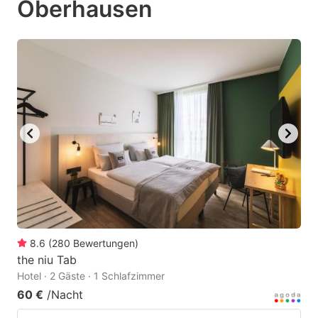
Oberhausen
question
question
mark
mark
key
key
to
to
get
get
the
the
keyboard
keyboard
shortcuts
shortcuts
for
for
changing
changing
dates.
dates.
8.6
(
280
Bewertungen
)
the niu Tab
Hotel · 2 Gäste · 1 Schlafzimmer
60 €
/Nacht