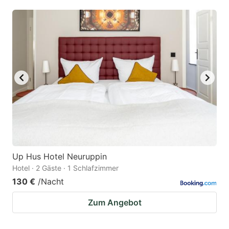
question
question
mark
mark
key
key
to
to
get
get
the
the
keyboard
keyboard
shortcuts
shortcuts
for
for
changing
changing
Up Hus Hotel Neuruppin
dates.
dates.
Hotel · 2 Gäste · 1 Schlafzimmer
130 €
/Nacht
Zum Angebot