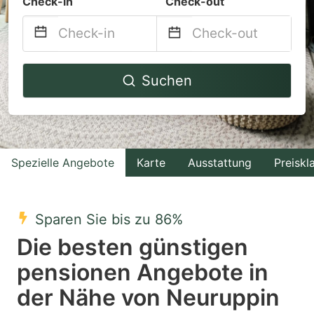
Check-in
Check-out
Navigate
Navigate
Suchen
forward
backward
to
to
interact
interact
with
with
Spezielle Angebote
Karte
Ausstattung
Preiskl
the
the
calendar
calendar
and
and
Sparen Sie bis zu 86%
select
select
Die besten günstigen
a
a
pensionen Angebote in
date.
date.
der Nähe von Neuruppin
Press
Press
the
the