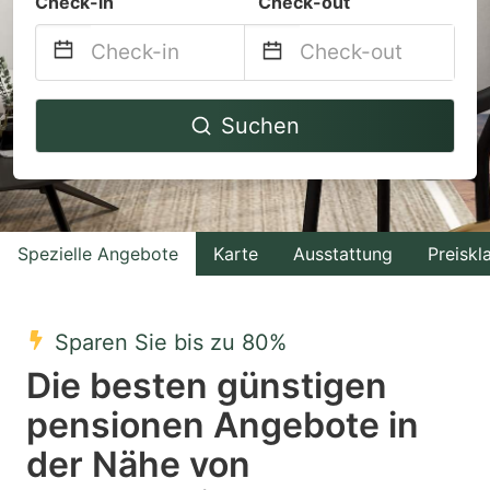
Check-in
Check-out
Navigate
Navigate
Suchen
forward
backward
to
to
interact
interact
with
with
Spezielle Angebote
Karte
Ausstattung
Preiskl
the
the
calendar
calendar
and
and
Sparen Sie bis zu 80%
select
select
Die besten günstigen
a
a
pensionen Angebote in
date.
date.
der Nähe von
Press
Press
the
the