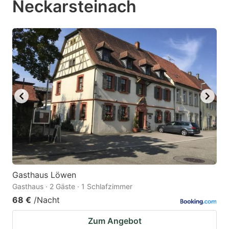
Neckarsteinach
question
question
mark
mark
key
key
to
to
get
get
the
the
keyboard
keyboard
shortcuts
shortcuts
for
for
changing
changing
dates.
dates.
Gasthaus Löwen
Gasthaus · 2 Gäste · 1 Schlafzimmer
68 €
/Nacht
Zum Angebot