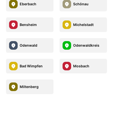
Eberbach
Schönau
Bensheim
Michelstadt
Odenwald
Odenwaldkreis
Bad Wimpfen
Mosbach
Miltenberg