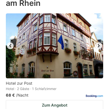
am Rhein
question
question
mark
mark
key
key
to
to
get
get
the
the
keyboard
keyboard
shortcuts
shortcuts
for
for
changing
changing
dates.
dates.
Hotel zur Post
Hotel · 2 Gäste · 1 Schlafzimmer
68 €
/Nacht
Zum Angebot