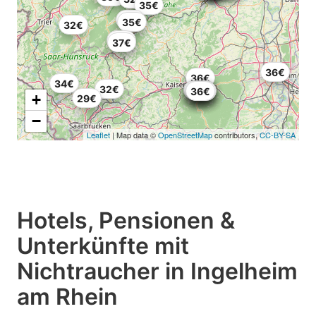
35€
32€
35€
32€
35€
37€
36€
36€
34€
32€
35€
26€
34€
36€
27€
32€
35€
+
29€
−
Leaflet
| Map data ©
OpenStreetMap
contributors,
CC-BY-SA
Hotels, Pensionen &
Unterkünfte mit
Nichtraucher in Ingelheim
am Rhein